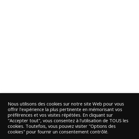
Nous utilisons des cookies sur notre site Web pour vous
offrir l'expérience la plus pertinente en mémorisant vos
préférences et vos visites répétées. En cliquant sur
"Accepter tout", vous consentez à l'utilisation de TOUS les
cookies. Toutefois, vous pouvez visiter "Options des
cookies" pour fournir un consentement contrôlé.