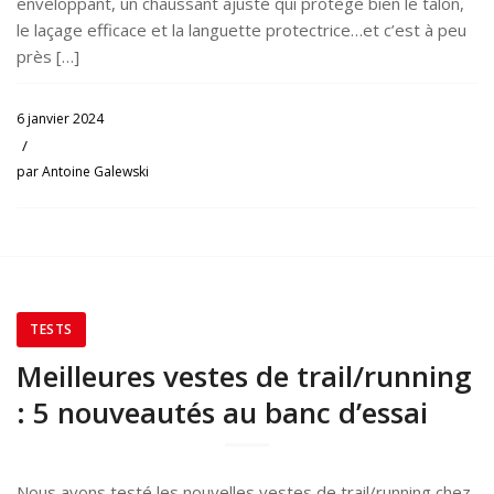
enveloppant, un chaussant ajusté qui protège bien le talon,
le laçage efficace et la languette protectrice…et c’est à peu
près […]
6 janvier 2024
/
par
Antoine Galewski
TESTS
Meilleures vestes de trail/running
: 5 nouveautés au banc d’essai
Nous avons testé les nouvelles vestes de trail/running chez