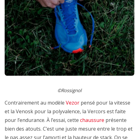
©Rossignol
Contrairement au modèle
Vezor
pensé pour la vitesse
et la Venosk pour la polyvalence, la Vercors est faite
pour l’endurance. À
l’essai, cette
chaussure
présente
bien des atouts. C’est une juste mesure entre le trop et
le pas assez sur l’amorti et la hauteur de stack. On se