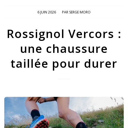
/
6 JUIN 2026
PAR
SERGE MORO
Rossignol Vercors :
une chaussure
taillée pour durer