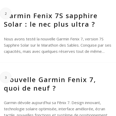
Garmin Fenix 7S sapphire
2
Solar : le nec plus ultra ?
Nous avons testé la nouvelle Garmin Fenix 7, version 7S
Sapphire Solar sur le Marathon des Sables. Conquise par ses
capacités, mais avec quelques réserves tout de même…
Nouvelle Garmin Fenix 7,
3
quoi de neuf ?
Garmin dévoile aujourd’hui sa Fēnix 7. Design innovant,
technologie solaire optimisée, interface améliorée, écran
tactile, nouvelles fonctions et système de positionnement