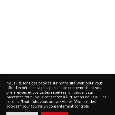
Nous utilisons des cookies sur notre site Web pour vous
offrir l'expérience la plus pertinente en mémorisant vos
préférences et vos visites répétées. En cliquant sur
"Accepter tout", vous consentez à l'utilisation de TOUS les
cookies. Toutefois, vous pouvez visiter "Options des
cookies" pour fournir un consentement contrôlé.