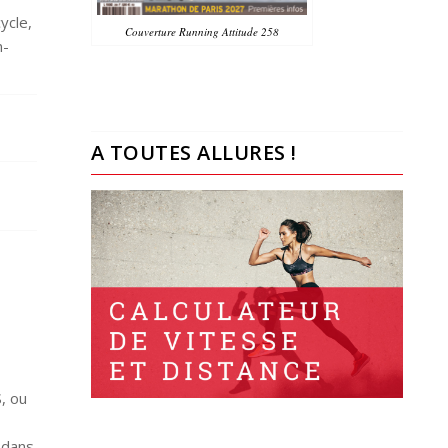
ycle,
Couverture Running Attitude 258
n-
A TOUTES ALLURES !
, ou
 dans