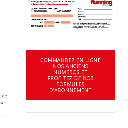
COMMANDEZ EN LIGNE
NOS ANCIENS
NUMÉROS ET
PROFITEZ DE NOS
FORMULES
D'ABONNEMENT
t de
sser