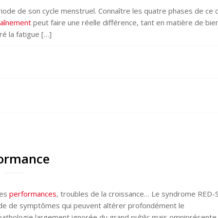
riode de son cycle menstruel. Connaître les quatre phases de ce c
raînement
peut faire une réelle différence, tant en matière de bie
é la fatigue […]
rformance
des
performances
, troubles de la croissance… Le syndrome RED-S
itude de symptômes qui peuvent altérer profondément le
pathologie largement ignorée du grand public mais omniprésente