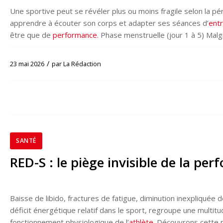
Une sportive peut se révéler plus ou moins fragile selon la pé
apprendre à écouter son corps et adapter ses séances d’
ent
être que de
performance
. Phase menstruelle (jour 1 à 5) Malgr
/
23 mai 2026
par
La Rédaction
SANTÉ
RED-S : le piège invisible de la pe
Baisse de libido, fractures de fatigue, diminution inexpliquée 
déficit énergétique relatif dans le sport, regroupe une mult
fonctionnement physiologique de l’
athlète
. Découvrons cette 