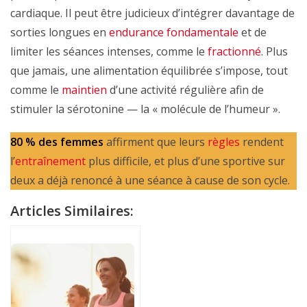
cardiaque. Il peut être judicieux d’intégrer davantage de
sorties longues en
endurance fondamentale
et de
limiter les séances intenses, comme le
fractionné
. Plus
que jamais, une alimentation équilibrée s’impose, tout
comme le
maintien
d’une activité régulière afin de
stimuler la sérotonine — la « molécule de l’humeur ».
80 % des femmes
affirment que leurs
règles
rendent
l’
entraînement
plus difficile, et plus d’une sportive sur
deux a déjà renoncé à une séance à cause de son cycle.
Articles Similaires: