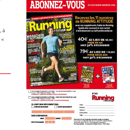
, à
 «