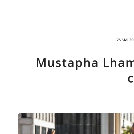
/
25 MAI 20
Mustapha Lhamzi
c