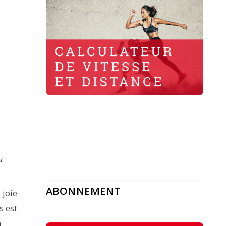
u
ABONNEMENT
 joie
s est
a