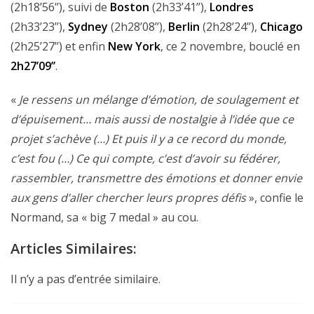
(2h18’56’’), suivi de
Boston
(2h33’41’’),
Londres
(2h33’23’’),
Sydney
(2h28’08’’),
Berlin
(2h28’24’’),
Chicago
(2h25’27’’) et enfin
New York
, ce 2 novembre, bouclé en
2h27’09’’
.
«
Je ressens un mélange d’émotion, de soulagement et
d’épuisement… mais aussi de nostalgie à l’idée que ce
projet s’achève (…) Et puis il y a ce record du monde,
c’est fou (…) Ce qui compte, c’est d’avoir su fédérer,
rassembler, transmettre des émotions et donner envie
aux gens d’aller chercher leurs propres défis
», confie le
Normand, sa « big 7 medal » au cou.
Articles Similaires:
Il n’y a pas d’entrée similaire.