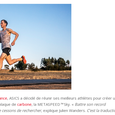
ance
, ASICS a décidé de réunir ses meilleurs athlètes pour créer 
 plaque de
carbone
, la METASPEED
™
Sky. «
Battre son record
e cessons de rechercher,
explique Julien Wanders.
C’est la traduct