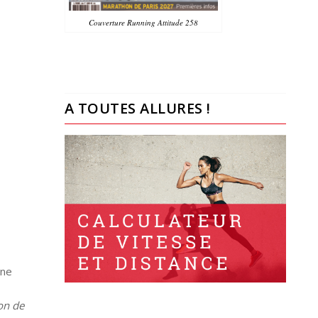
Couverture Running Attitude 258
A TOUTES ALLURES !
une
ion de