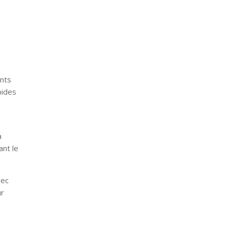
ants
pides
a
ant le
vec
r
s