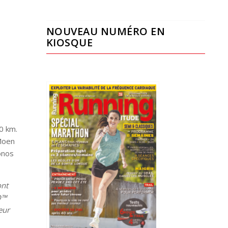
NOUVEAU NUMÉRO EN
KIOSQUE
0 km.
 Moen
ronos
ont
D™
eur