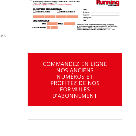
des
COMMANDEZ EN LIGNE
NOS ANCIENS
NUMÉROS ET
PROFITEZ DE NOS
FORMULES
D'ABONNEMENT