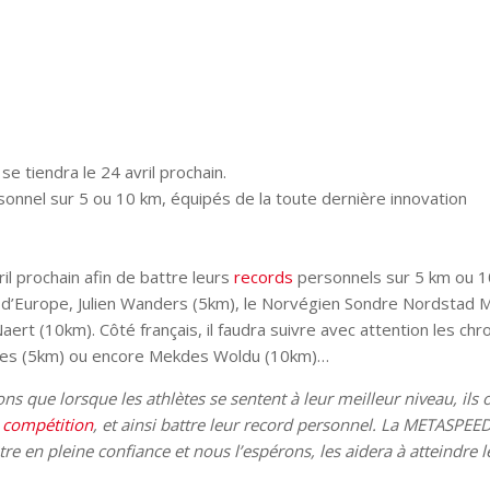
i se tiendra le 24 avril prochain.
rsonnel sur 5 ou 10 km, équipés de la toute dernière innovation
l prochain afin de battre leurs
records
personnels sur 5 km ou 1
n d’Europe, Julien Wanders (5km), le Norvégien Sondre Nordstad
aert (10km). Côté français, il faudra suivre avec attention les ch
rles (5km) ou encore Mekdes Woldu (10km)…
s que lorsque les athlètes se sentent à leur meilleur niveau, ils 
n
compétition
, et ainsi battre leur record personnel. La METASPEE
re en pleine confiance et nous l’espérons, les aidera à atteindre l