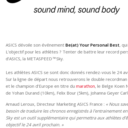
ASICS dévoile son événement
Be(at) Your Personal Best
, qu
L’objectif pour les athlètes ? Tenter de battre leur record pe
d’ASICS, la METASPEED
™
Sky.
Les athlètes ASICS se sont donc donnés rendez-vous le 24 avri
Sur la ligne de départ nous retrouverons le double recordma
et le champion d’Europe en titre du
marathon
, le Belge Koen N
de Yohan Durand (10km), Felix Bour (5km), Johanna Geyer Ca
Arnaud Leroux, Directeur Marketing ASICS France :
« Nous savon
besoin de traduire les chronos enregistrés à l’entrainement e
Sky est un outil supplémentaire qui permettra aux athlètes d’êt
objectif le 24 avril prochain. »