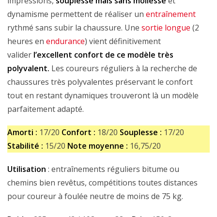
impressions,
souplesse mais sans mollesse
et
dynamisme permettent de réaliser un
entraînement
rythmé sans subir la chaussure. Une
sortie longue
(2
heures en
endurance
) vient définitivement
valider
l’excellent confort de ce modèle très
polyvalent.
Les coureurs réguliers à la recherche de
chaussures très polyvalentes préservant le confort
tout en restant dynamiques trouveront là un modèle
parfaitement adapté.
Amorti :
17/20
Confort :
18/20
Souplesse :
17/20
Stabilité :
15/20
Note moyenne :
16,75/20
Utilisation
: entraînements réguliers bitume ou
chemins bien revêtus, compétitions toutes distances
pour coureur à foulée neutre de moins de 75 kg.