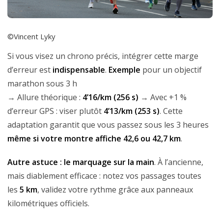
©Vincent Lyky
Si vous visez un chrono précis, intégrer cette marge
d’erreur est
indispensable
.
Exemple
pour un objectif
marathon sous 3 h
→ Allure théorique :
4’16/km (256 s)
→ Avec +1 %
d’erreur GPS : viser plutôt
4’13/km (253 s)
. Cette
adaptation garantit que vous passez sous les 3 heures
même si votre montre affiche 42,6 ou 42,7 km
.
Autre astuce : le marquage sur la main
. À l’ancienne,
mais diablement efficace : notez vos passages toutes
les
5 km
, validez votre rythme grâce aux panneaux
kilométriques officiels.