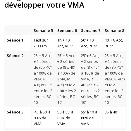
développer votre VMA
Semaine 5
Semaine 6
Semaine 7
Semaine 8
Séance 1
Test
sur
1h + 10
50’ + 10
40’ + 8 Acc,
2 000 m
Acc, RC 5’
Acc, RC 5’
RC 5’
Séance 2
25’ + 5 Acc,
25’ + 5 Acc,
25’ + 5 Acc,
25’ + 5 Acc,
+ 2 séries
+ 2 séries
+ 2 séries
+ 2 séries
de (6 x 40”
de (8 x 40”
de (8 x 45”
de (8 x 45”
à 100% de
à 100% de
à 100% de
à 100% de
VMA, R’
VMA, R’
VMA, R’
VMA, R’ 40”)
40”) et R’ 2’
40”) et R’ 2’
40”) et R’ 2’
et R’ 2’
entre les 2
entre les 2
entre les 2
entre les 2
séries, RC
séries, RC
séries, RC
séries, RC
10’
10’
10’
10’
Séance 3
45 à 50’ à
50 à 55’ à
55’ à 1h à
35 à 40’
80% de
80% de
80% de
VMA
VMA
VMA