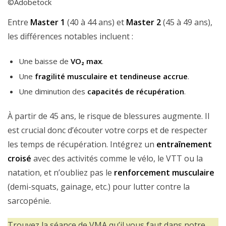
©Adobetock
Entre
Master 1
(40 à 44 ans) et
Master 2
(45 à 49 ans),
les différences notables incluent :
Une baisse de
VO₂ max
.
Une
fragilité musculaire et tendineuse accrue
.
Une diminution des
capacités de récupération
.
À partir de 45 ans, le risque de blessures augmente. Il
est crucial donc d’écouter votre corps et de respecter
les temps de récupération. Intégrez un
entraînement
croisé
avec des activités comme le vélo, le VTT ou la
natation, et n’oubliez pas le
renforcement musculaire
(demi-squats, gainage, etc.) pour lutter contre la
sarcopénie.
Trouvez la séance de VMA qu’il vous faut dans notre