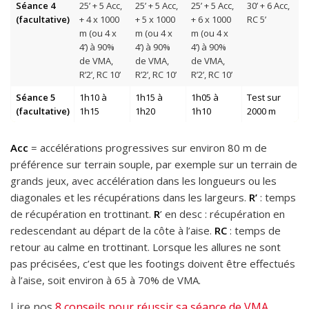
Séance 4
25’ + 5 Acc,
25’ + 5 Acc,
25’ + 5 Acc,
30’ + 6 Acc,
(facultative)
+ 4 x 1000
+ 5 x 1000
+ 6 x 1000
RC 5’
m (ou 4 x
m (ou 4 x
m (ou 4 x
4’) à 90%
4’) à 90%
4’) à 90%
de VMA,
de VMA,
de VMA,
R’2’, RC 10’
R’2’, RC 10’
R’2’, RC 10’
Séance 5
1h10 à
1h15 à
1h05 à
Test sur
(facultative)
1h15
1h20
1h10
2000 m
Acc
= accélérations progressives sur environ 80 m de
préférence sur terrain souple, par exemple sur un terrain de
grands jeux, avec accélération dans les longueurs ou les
diagonales et les récupérations dans les largeurs.
R’
: temps
de récupération en trottinant.
R
’ en desc : récupération en
redescendant au départ de la côte à l’aise.
RC
: temps de
retour au calme en trottinant. Lorsque les allures ne sont
pas précisées, c’est que les footings doivent être effectués
à l’aise, soit environ à 65 à 70% de VMA.
Lire nos
8 conseils pour réussir sa séance de VMA.