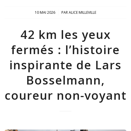
/
10 MAI 2026
PAR
ALICE MILLEVILLE
42 km les yeux
fermés : l’histoire
inspirante de Lars
Bosselmann,
coureur non-voyant