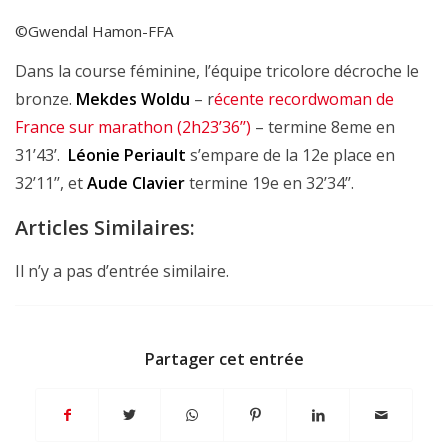
©Gwendal Hamon-FFA
Dans la course féminine, l’équipe tricolore décroche le
bronze.
Mekdes Woldu
– r
écente recordwoman de
France sur marathon (2h23’36’’)
– termine 8eme en
31’43’.
Léonie Periault
s’empare de la 12e place en
32’11’’, et
Aude Clavier
termine 19e en 32’34’’.
Articles Similaires:
Il n’y a pas d’entrée similaire.
Partager cet entrée