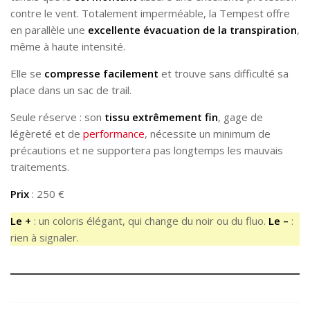
contre le vent. Totalement imperméable, la Tempest offre
en parallèle une
excellente évacuation de la transpiration
,
même à haute intensité.
Elle se
compresse facilement
et trouve sans difficulté sa
place dans un sac de trail.
Seule réserve : son
tissu extrêmement fin
, gage de
légèreté et de
performance
, nécessite un minimum de
précautions et ne supportera pas longtemps les mauvais
traitements.
Prix
: 250 €
Le +
: un coloris élégant, qui change du noir ou du fluo.
Le –
:
rien à signaler.