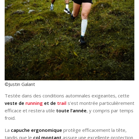
©Justin Galant
Testée dans des conditions automnales exigeantes, cette
veste de
running
et de
trail
s’est montrée particulièrement
efficace et restera utile
toute l’année
, y compris par temps
froid.
La
capuche ergonomique
protège efficacement la tête,
tandis que le
col montant
assure une excellente protection