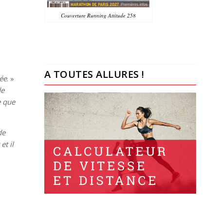
Couverture Running Attitude 258
A TOUTES ALLURES !
ée
. »
de
e que
de
et il