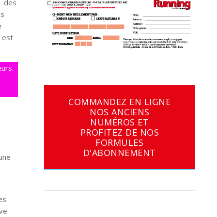
z des
us
e
 est
eurs
COMMANDEZ EN LIGNE
NOS ANCIENS
NUMÉROS ET
PROFITEZ DE NOS
FORMULES
D'ABONNEMENT
 une
es
ive