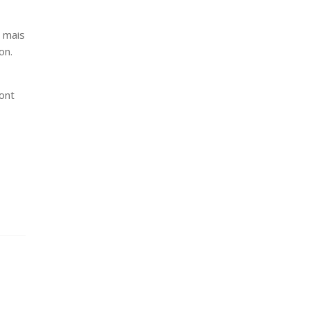
, mais
on.
ont