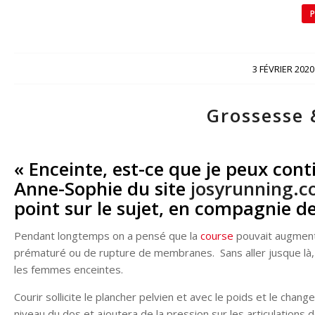
P
/
3 FÉVRIER 2020
Grossesse 
« Enceinte, est-ce que je peux con
Anne-Sophie du site
josyrunning.
point sur le sujet, en compagnie de
Pendant longtemps on a pensé que la
course
pouvait augmente
prématuré ou de rupture de membranes. Sans aller jusque là, il
les femmes enceintes.
Courir sollicite le plancher pelvien et avec le poids et le cha
niveau du dos et ajoutera de la pression sur les articulations