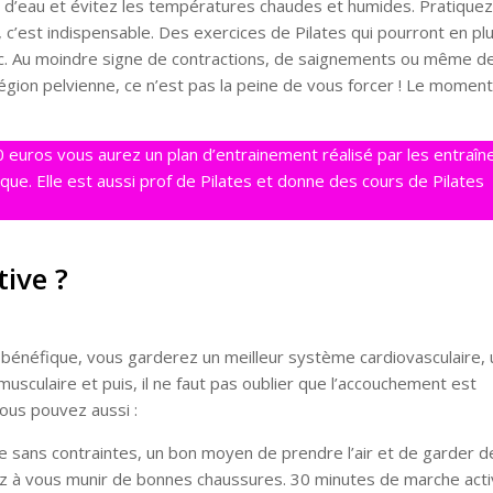
le d’eau et évitez les températures chaudes et humides. Pratique
 c’est indispensable. Des exercices de Pilates qui pourront en pl
tronc. Au moindre signe de contractions, de saignements ou même d
égion pelvienne, ce n’est pas la peine de vous forcer ! Le moment
0 euros vous aurez un plan d’entrainement réalisé par les entraîn
que. Elle est aussi prof de Pilates et donne des cours de Pilates
ctive ?
bénéfique, vous garderez un meilleur système cardiovasculaire,
usculaire et puis, il ne faut pas oublier que l’accouchement est
vous pouvez aussi :
ve sans contraintes, un bon moyen de prendre l’air et de garder d
ez à vous munir de bonnes chaussures. 30 minutes de marche act