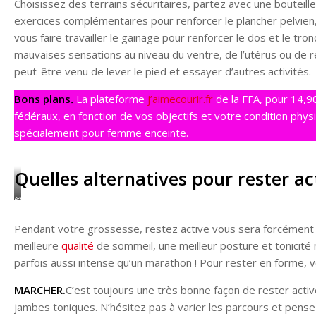
Choisissez des terrains sécuritaires, partez avec une bouteil
exercices complémentaires pour renforcer le plancher pelvien,
vous faire travailler le gainage pour renforcer le dos et le 
mauvaises sensations au niveau du ventre, de l’utérus ou de r
peut-être venu de lever le pied et essayer d’autres activités.
Bons plans
.
La plateforme
j’aimecourir.fr
de la FFA, pour 14,9
fédéraux, en fonction de vos objectifs et votre condition physi
spécialement pour femme enceinte.
Quelles alternatives pour rester a
©Adobestock
Pendant votre grossesse, restez active vous sera forcément 
meilleure
qualité
de sommeil, une meilleur posture et tonicité m
parfois aussi intense qu’un marathon ! Pour rester en forme, 
MARCHER.
C’est toujours une très bonne façon de rester acti
jambes toniques. N’hésitez pas à varier les parcours et pens