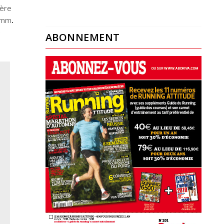
gère
 mm
.
e
ABONNEMENT