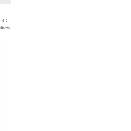
e 3D
lisés