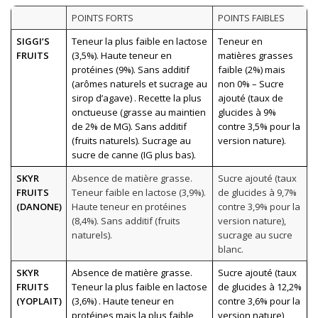
POINTS FORTS
POINTS FAIBLES
SIGGI’S
Teneur la plus faible en lactose
Teneur en
FRUITS
(3,5%). Haute teneur en
matières grasses
protéines (9%). Sans additif
faible (2%) mais
(arômes naturels et sucrage au
non 0% – Sucre
sirop d’agave) . Recette la plus
ajouté (taux de
onctueuse (grasse au
maintien
glucides à 9%
de 2% de MG). Sans additif
contre 3,5% pour la
(fruits naturels). Sucrage au
version nature).
sucre de canne (IG plus bas).
SKYR
Absence de matière grasse.
Sucre ajouté (taux
FRUITS
Teneur faible en lactose (3,9%).
de glucides à 9,7%
(DANONE)
Haute teneur en protéines
contre 3,9% pour la
(8,4%). Sans additif (fruits
version nature),
naturels).
sucrage au sucre
blanc.
SKYR
Absence de matière grasse.
Sucre ajouté (taux
FRUITS
Teneur la plus faible en lactose
de glucides à 12,2%
(YOPLAIT)
(3,6%) . Haute teneur en
contre 3,6% pour la
protéines mais la plus faible
version nature),