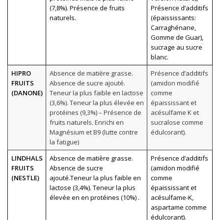
(7,8%). Présence de fruits
Présence d’additifs
naturels.
(épaississants:
Carraghénane,
Gomme de Guar),
sucrage au sucre
blanc.
HIPRO
Absence de matière grasse.
Présence d’additifs
FRUITS
Absence de sucre ajouté.
(amidon modifié
(DANONE)
Teneur la plus faible en lactose
comme
(3,6%). Teneur la plus élevée en
épaississant et
protéines (9,3%) – Présence de
acésulfame K et
fruits naturels. Enrichi en
sucralose comme
Magnésium et B9 (lutte contre
édulcorant).
la fatigue)
LINDHALS
Absence de matière grasse.
Présence d’additifs
FRUITS
Absence de sucre
(amidon modifié
(NESTLE)
ajouté.Teneur la plus faible en
comme
lactose (3,4%). Teneur la plus
épaississant et
élevée en en protéines (10%) .
acésulfame-K,
aspartame comme
édulcorant).