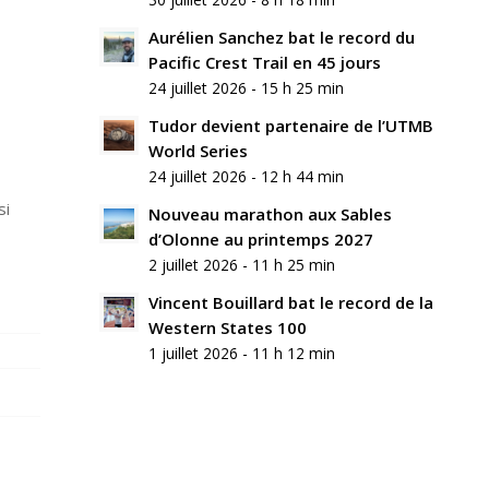
commentaire
Aurélien Sanchez bat le record du
Rejoindre
Pacific Crest Trail en 45 jours
la
24 juillet 2026 - 15 h 25 min
discussion?
N’hésitez
Tudor devient partenaire de l’UTMB
pas
World Series
à
24 juillet 2026 - 12 h 44 min
contribuer
!
si
Nouveau marathon aux Sables
d’Olonne au printemps 2027
Nom
2 juillet 2026 - 11 h 25 min
*
Vincent Bouillard bat le record de la
Western States 100
E-
mail
1 juillet 2026 - 11 h 12 min
*
Site
web
Enregistrer