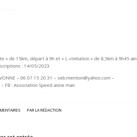
e » de 15km, départ à 9h et « L »Initiation » de 8,5km à 9h45 ain
scriptions : 14/05/2023.
AVONNE – 06 07 15 20 31 – seb.mention@yahoo.com –
– FB : Association Speed aisne man
/
MENTAIRES
PAR
LA RÉDACTION
er cet entrée