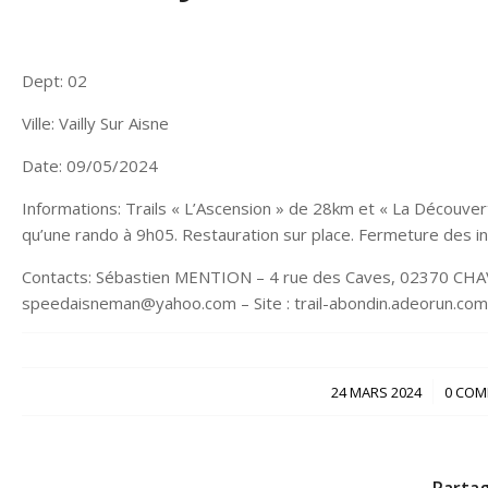
Dept: 02
Ville: Vailly Sur Aisne
Date: 09/05/2024
Informations: Trails « L’Ascension » de 28km et « La Découvert
qu’une rando à 9h05. Restauration sur place. Fermeture des in
Contacts: Sébastien MENTION – 4 rue des Caves, 02370 CH
speedaisneman@yahoo.com – Site : trail-abondin.adeorun.com 
/
24 MARS 2024
0 COM
Partag