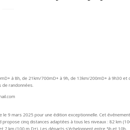
700mD+ à 8h, de 21km/700mD+ à 9h, de 13km/200mD+ à 9h30 et 
s de randonnées.
ail.com
e le 9 mars 2025 pour une édition exceptionnelle. Cet événemen
ed propose cinq distances adaptées à tous les niveaux : 82 km (1
t 7 km (100 m D+). Les départs s’échelonnent entre 5h et 10h,