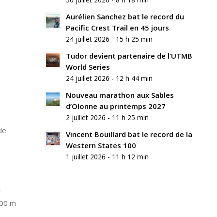
commentaire
Aurélien Sanchez bat le record du
Rejoindre
Pacific Crest Trail en 45 jours
la
24 juillet 2026 - 15 h 25 min
discussion?
N’hésitez
Tudor devient partenaire de l’UTMB
pas
World Series
à
24 juillet 2026 - 12 h 44 min
contribuer
!
Nouveau marathon aux Sables
d’Olonne au printemps 2027
Nom
2 juillet 2026 - 11 h 25 min
*
de
Vincent Bouillard bat le record de la
Western States 100
E-
mail
1 juillet 2026 - 11 h 12 min
*
Site
web
t
000 m
Enregistrer