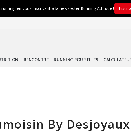
é running en vous inscrivant à la newsletter Running Attitude !
Inscri
TRITION
RENCONTRE
RUNNING POUR ELLES
CALCULATEU
umoisin By Desjoyaux