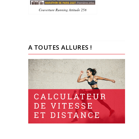
Couverture Running Attitude 258
A TOUTES ALLURES !