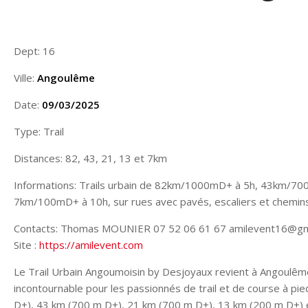
Dept: 16
Ville:
Angoulême
Date:
09/03/2025
Type: Trail
Distances: 82, 43, 21, 13 et 7km
Informations: Trails urbain de 82km/1000mD+ à 5h, 43km/
7km/100mD+ à 10h, sur rues avec pavés, escaliers et chemin
Contacts: Thomas MOUNIER 07 52 06 61 67 amilevent16@gm
Site :
https://amilevent.com
Le Trail Urbain Angoumoisin by Desjoyaux revient à Angoulêm
incontournable pour les passionnés de trail et de course à pi
D+), 43 km (700 m D+), 21 km (700 m D+), 13 km (200 m D+) e