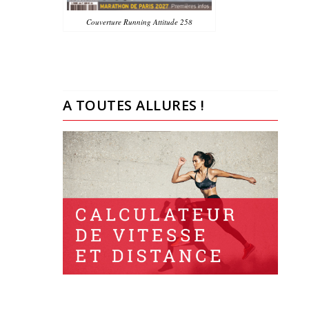
Couverture Running Attitude 258
A TOUTES ALLURES !