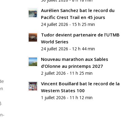
commentaire
Aurélien Sanchez bat le record du
Rejoindre
Pacific Crest Trail en 45 jours
la
24 juillet 2026 - 15 h 25 min
discussion?
N’hésitez
Tudor devient partenaire de l’UTMB
pas
World Series
à
24 juillet 2026 - 12 h 44 min
contribuer
!
Nouveau marathon aux Sables
d’Olonne au printemps 2027
Nom
2 juillet 2026 - 11 h 25 min
*
de
Vincent Bouillard bat le record de la
en
Western States 100
E-
mail
1 juillet 2026 - 11 h 12 min
*
).
Site
on-
web
Enregistrer