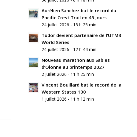
commentaire
Aurélien Sanchez bat le record du
Rejoindre
Pacific Crest Trail en 45 jours
la
24 juillet 2026 - 15 h 25 min
discussion?
N’hésitez
Tudor devient partenaire de l’UTMB
pas
World Series
à
24 juillet 2026 - 12 h 44 min
contribuer
!
Nouveau marathon aux Sables
d’Olonne au printemps 2027
Nom
2 juillet 2026 - 11 h 25 min
*
Vincent Bouillard bat le record de la
Western States 100
E-
mail
1 juillet 2026 - 11 h 12 min
*
Site
web
Enregistrer