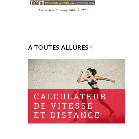
Couverture Running Attitude 258
A TOUTES ALLURES !