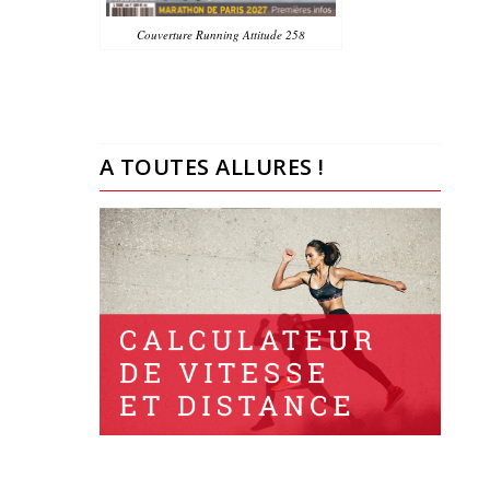
Couverture Running Attitude 258
A TOUTES ALLURES !