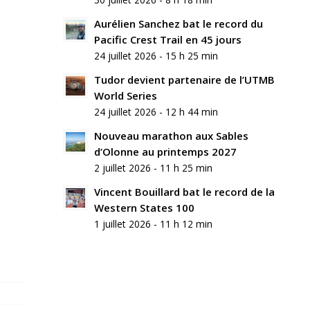
commentaire
Aurélien Sanchez bat le record du
Rejoindre
Pacific Crest Trail en 45 jours
la
24 juillet 2026 - 15 h 25 min
discussion?
N’hésitez
Tudor devient partenaire de l’UTMB
pas
World Series
à
24 juillet 2026 - 12 h 44 min
contribuer
!
Nouveau marathon aux Sables
d’Olonne au printemps 2027
Nom
2 juillet 2026 - 11 h 25 min
*
Vincent Bouillard bat le record de la
Western States 100
E-
mail
1 juillet 2026 - 11 h 12 min
*
Site
web
Enregistrer