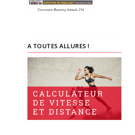
Couverture Running Attitude 258
A TOUTES ALLURES !