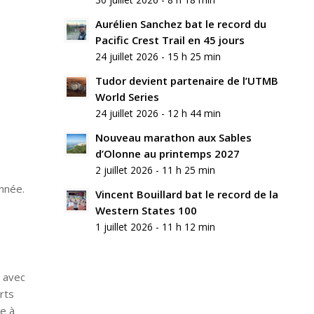
commentaire
Aurélien Sanchez bat le record du
Rejoindre
Pacific Crest Trail en 45 jours
la
24 juillet 2026 - 15 h 25 min
discussion?
N’hésitez
Tudor devient partenaire de l’UTMB
pas
World Series
à
24 juillet 2026 - 12 h 44 min
contribuer
!
Nouveau marathon aux Sables
d’Olonne au printemps 2027
Nom
2 juillet 2026 - 11 h 25 min
*
nnée.
Vincent Bouillard bat le record de la
Western States 100
E-
mail
1 juillet 2026 - 11 h 12 min
*
Site
web
m avec
rts
e à
Enregistrer