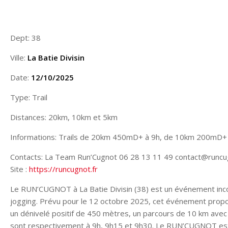
Dept: 38
Ville:
La Batie Divisin
Date:
12/10/2025
Type: Trail
Distances: 20km, 10km et 5km
Informations: Trails de 20km 450mD+ à 9h, de 10km 200mD+ à
Contacts: La Team Run’Cugnot 06 28 13 11 49 contact@runcug
Site :
https://runcugnot.fr
Le RUN’CUGNOT à La Batie Divisin (38) est un événement incon
jogging. Prévu pour le 12 octobre 2025, cet événement propose
un dénivelé positif de 450 mètres, un parcours de 10 km avec
sont respectivement à 9h, 9h15 et 9h30. Le RUN’CUGNOT est bi