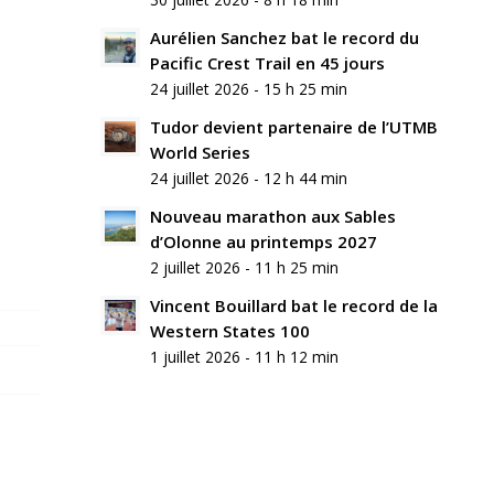
commentaire
Aurélien Sanchez bat le record du
Rejoindre
Pacific Crest Trail en 45 jours
la
24 juillet 2026 - 15 h 25 min
discussion?
N’hésitez
Tudor devient partenaire de l’UTMB
pas
World Series
à
24 juillet 2026 - 12 h 44 min
contribuer
!
Nouveau marathon aux Sables
d’Olonne au printemps 2027
Nom
2 juillet 2026 - 11 h 25 min
*
Vincent Bouillard bat le record de la
Western States 100
E-
mail
1 juillet 2026 - 11 h 12 min
*
Site
web
Enregistrer