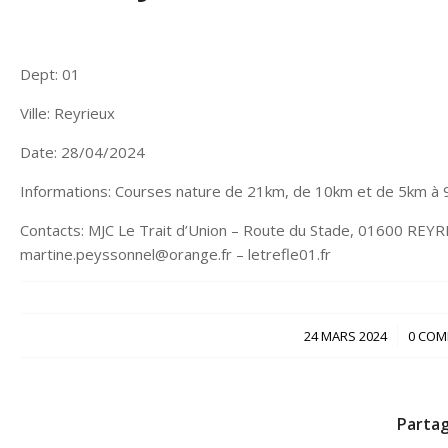
Dept: 01
Ville: Reyrieux
Date: 28/04/2024
Informations: Courses nature de 21km, de 10km et de 5km à 
Contacts: MJC Le Trait d’Union – Route du Stade, 01600 REYRI
martine.peyssonnel@orange.fr – letrefle01.fr
/
24 MARS 2024
0 COM
Partag