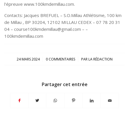
l’épreuve www.100kmdemillau.com.
Contacts: Jacques BREFUEL – S.O.Millau Athlétisme, 100 km
de Millau , BP 30204, 12102 MILLAU CEDEX – 07 78 20 31
04 – course100kmdemillau@gmail.com – –
100kmdemillau.com
/
/
24 MARS 2024
0 COMMENTAIRES
PAR
LA RÉDACTION
Partager cet entrée