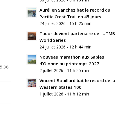
commentaire
Aurélien Sanchez bat le record du
Rejoindre
Pacific Crest Trail en 45 jours
la
24 juillet 2026 - 15 h 25 min
discussion?
N’hésitez
Tudor devient partenaire de l’UTMB
pas
World Series
à
24 juillet 2026 - 12 h 44 min
contribuer
!
Nouveau marathon aux Sables
d’Olonne au printemps 2027
25 38
Nom
2 juillet 2026 - 11 h 25 min
*
Vincent Bouillard bat le record de la
Western States 100
E-
mail
1 juillet 2026 - 11 h 12 min
*
Site
web
Enregistrer