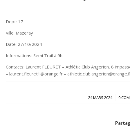
Dept: 17
Ville: Mazeray
Date: 27/10/2024
Informations: Semi Trail à 9h.
Contacts: Laurent FLEURET – Athlétic Club Angerien, 8 impas
– laurent.fleuret1@orange.fr – athletic.club.angerien@orange.f
/
24 MARS 2024
0 COM
Partag