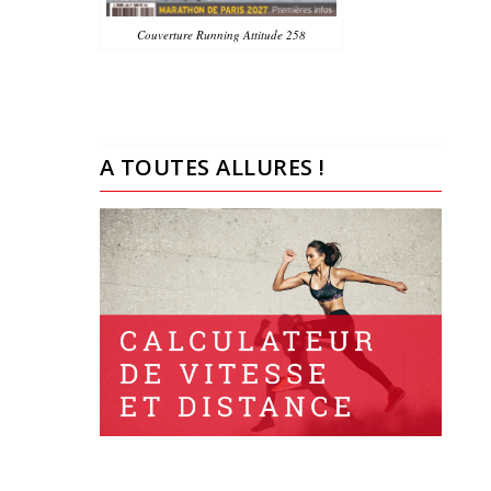
Couverture Running Attitude 258
A TOUTES ALLURES !