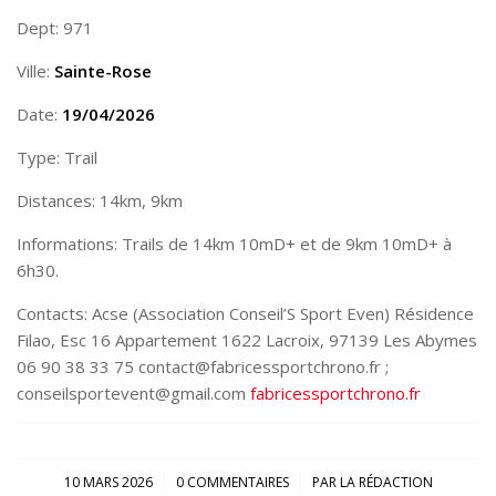
Dept: 971
Ville:
Sainte-Rose
Date:
19/04/2026
Type: Trail
Distances: 14km, 9km
Informations: Trails de 14km 10mD+ et de 9km 10mD+ à
6h30.
Contacts: Acse (Association Conseil’S Sport Even) Résidence
Filao, Esc 16 Appartement 1622 Lacroix, 97139 Les Abymes
06 90 38 33 75 contact@fabricessportchrono.fr ;
conseilsportevent@gmail.com
fabricessportchrono.fr
/
/
10 MARS 2026
0 COMMENTAIRES
PAR
LA RÉDACTION