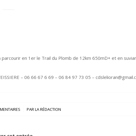
parcourir en 1er le Trail du Plomb de 12km 650mD+ et en suvian
VEISSIERE – 06 66 67 6 69 – 06 84 97 73 05 – cdslelioran@gmail.
/
MENTAIRES
PAR
LA RÉDACTION
er cet entrée