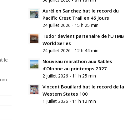
commentaire
Aurélien Sanchez bat le record du
Rejoindre
Pacific Crest Trail en 45 jours
la
24 juillet 2026 - 15 h 25 min
discussion?
N’hésitez
Tudor devient partenaire de l’UTMB
pas
World Series
à
24 juillet 2026 - 12 h 44 min
contribuer
!
t le
Nouveau marathon aux Sables
d’Olonne au printemps 2027
Nom
2 juillet 2026 - 11 h 25 min
*
com –
Vincent Bouillard bat le record de la
Western States 100
E-
mail
1 juillet 2026 - 11 h 12 min
*
Site
web
Enregistrer