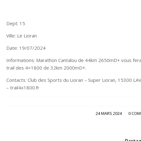
Dept: 15
Ville: Le Lioran
Date: 19/07/2024
Informations: Marathon Cantalou de 44km 2650mD+ vous fera 
trail des 4×1800 de 32km 2000mD+.
Contacts: Club des Sports du Lioran – Super Lioran, 15300 LA
– trail4x1800.fr
/
24 MARS 2024
0 COM
Partag