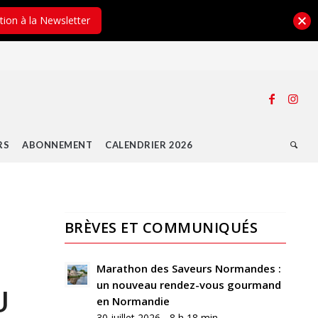
ption à la Newsletter
RS
ABONNEMENT
CALENDRIER 2026
BRÈVES ET COMMUNIQUÉS
0
RÉPONSES
Marathon des Saveurs Normandes :
un nouveau rendez-vous gourmand
Laisser
U
en Normandie
un
30 juillet 2026 - 8 h 18 min