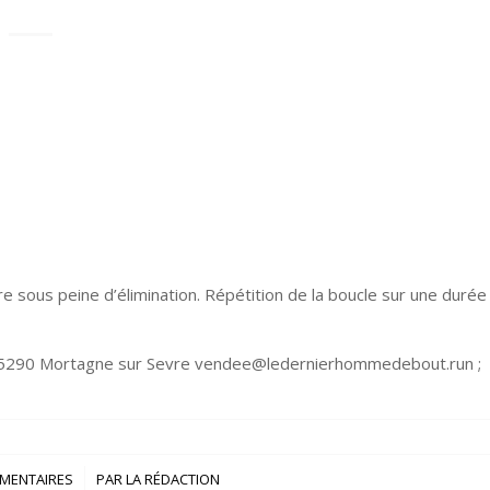
e sous peine d’élimination. Répétition de la boucle sur une durée
, 85290 Mortagne sur Sevre vendee@ledernierhommedebout.run ;
/
MENTAIRES
PAR
LA RÉDACTION