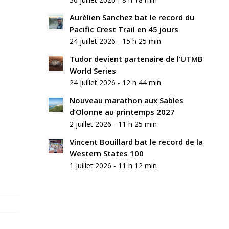
commentaire
Aurélien Sanchez bat le record du
Rejoindre
Pacific Crest Trail en 45 jours
la
24 juillet 2026 - 15 h 25 min
discussion?
N’hésitez
Tudor devient partenaire de l’UTMB
pas
World Series
à
24 juillet 2026 - 12 h 44 min
contribuer
!
Nouveau marathon aux Sables
d’Olonne au printemps 2027
Nom
2 juillet 2026 - 11 h 25 min
*
Vincent Bouillard bat le record de la
Western States 100
E-
mail
1 juillet 2026 - 11 h 12 min
*
Site
web
Enregistrer