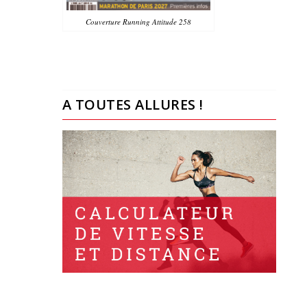
Couverture Running Attitude 258
A TOUTES ALLURES !