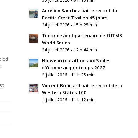
commentaire
Aurélien Sanchez bat le record du
Rejoindre
Pacific Crest Trail en 45 jours
la
24 juillet 2026 - 15 h 25 min
discussion?
N’hésitez
Tudor devient partenaire de l’UTMB
pas
World Series
à
24 juillet 2026 - 12 h 44 min
contribuer
!
pied
Nouveau marathon aux Sables
t
d’Olonne au printemps 2027
Nom
2 juillet 2026 - 11 h 25 min
*
Vincent Bouillard bat le record de la
52
Western States 100
E-
mail
1 juillet 2026 - 11 h 12 min
*
Site
web
Enregistrer