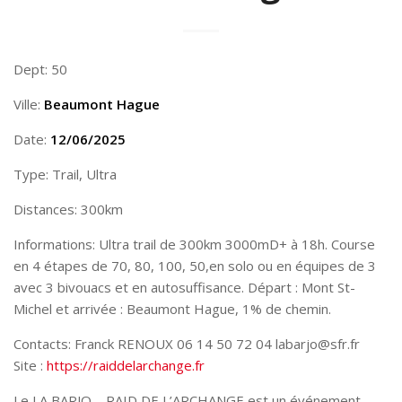
Dept: 50
Ville:
Beaumont Hague
Date:
12/06/2025
Type: Trail, Ultra
Distances: 300km
Informations: Ultra trail de 300km 3000mD+ à 18h. Course
en 4 étapes de 70, 80, 100, 50,en solo ou en équipes de 3
avec 3 bivouacs et en autosuffisance. Départ : Mont St-
Michel et arrivée : Beaumont Hague, 1% de chemin.
Contacts: Franck RENOUX 06 14 50 72 04 labarjo@sfr.fr
Site :
https://raiddelarchange.fr
Le LA BARJO – RAID DE L’ARCHANGE est un événement