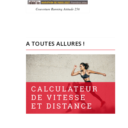
Couverture Running Attitude 258
A TOUTES ALLURES !