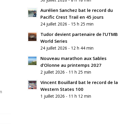
commentaire
Aurélien Sanchez bat le record du
Rejoindre
Pacific Crest Trail en 45 jours
la
24 juillet 2026 - 15 h 25 min
discussion?
N’hésitez
Tudor devient partenaire de l’UTMB
pas
World Series
à
24 juillet 2026 - 12 h 44 min
contribuer
!
Nouveau marathon aux Sables
d’Olonne au printemps 2027
Nom
2 juillet 2026 - 11 h 25 min
*
Vincent Bouillard bat le record de la
Western States 100
E-
m
mail
1 juillet 2026 - 11 h 12 min
*
Site
web
Enregistrer