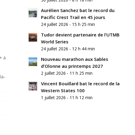
commentaire
Aurélien Sanchez bat le record du
Rejoindre
Pacific Crest Trail en 45 jours
la
24 juillet 2026 - 15 h 25 min
discussion?
N’hésitez
Tudor devient partenaire de l’UTMB
pas
World Series
à
24 juillet 2026 - 12 h 44 min
contribuer
!
+ à
Nouveau marathon aux Sables
d’Olonne au printemps 2027
Nom
2 juillet 2026 - 11 h 25 min
*
la-
Vincent Bouillard bat le record de la
Western States 100
E-
mail
1 juillet 2026 - 11 h 12 min
*
Site
web
Enregistrer