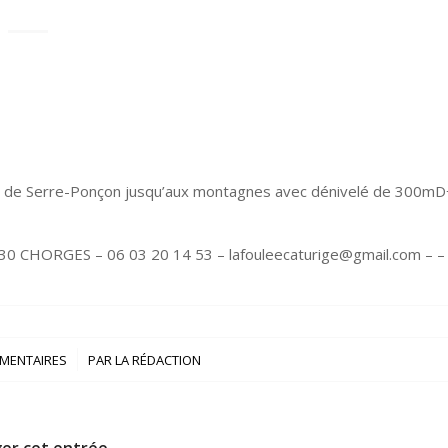
u lac de Serre-Ponçon jusqu’aux montagnes avec dénivelé de 300mD
0 CHORGES – 06 03 20 14 53 – lafouleecaturige@gmail.com – – 
/
MENTAIRES
PAR
LA RÉDACTION
er cet entrée