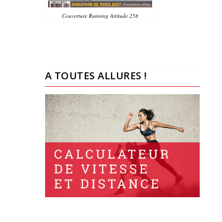
Couverture Running Attitude 258
A TOUTES ALLURES !