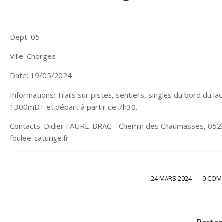
Dept: 05
Ville: Chorges
Date: 19/05/2024
Informations: Trails sur pistes, sentiers, singles du bord d
1300mD+ et départ à partir de 7h30.
Contacts: Didier FAURE-BRAC – Chemin des Chaumasses, 0523
foulee-caturige.fr
/
24 MARS 2024
0 COM
Partag