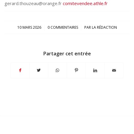
gerard.thouzeau@orange.fr
comitevendee.athle.fr
/
/
10 MARS 2026
0 COMMENTAIRES
PAR
LA RÉDACTION
Partager cet entrée