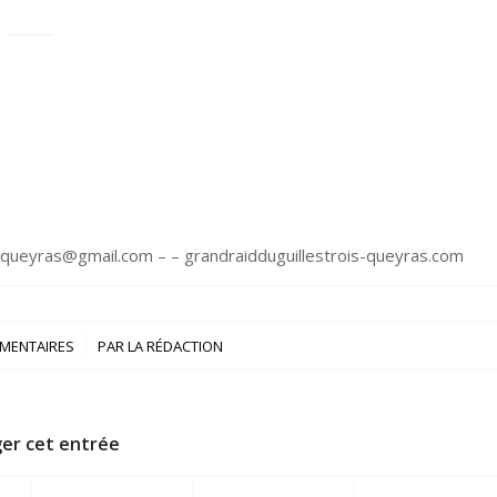
dqueyras@gmail.com – – grandraidduguillestrois-queyras.com
/
MENTAIRES
PAR
LA RÉDACTION
er cet entrée