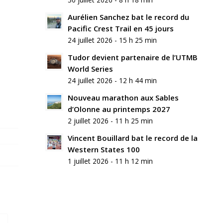
commentaire
Aurélien Sanchez bat le record du
Rejoindre
Pacific Crest Trail en 45 jours
la
24 juillet 2026 - 15 h 25 min
discussion?
N’hésitez
Tudor devient partenaire de l’UTMB
pas
World Series
à
24 juillet 2026 - 12 h 44 min
contribuer
!
Nouveau marathon aux Sables
d’Olonne au printemps 2027
Nom
2 juillet 2026 - 11 h 25 min
*
Vincent Bouillard bat le record de la
Western States 100
E-
mail
1 juillet 2026 - 11 h 12 min
*
Site
web
Enregistrer