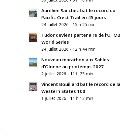
commentaire
Aurélien Sanchez bat le record du
Rejoindre
Pacific Crest Trail en 45 jours
la
24 juillet 2026 - 15 h 25 min
discussion?
N’hésitez
Tudor devient partenaire de l’UTMB
pas
World Series
à
24 juillet 2026 - 12 h 44 min
contribuer
!
Nouveau marathon aux Sables
d’Olonne au printemps 2027
Nom
2 juillet 2026 - 11 h 25 min
*
Vincent Bouillard bat le record de la
Western States 100
E-
mail
1 juillet 2026 - 11 h 12 min
*
Site
web
Enregistrer