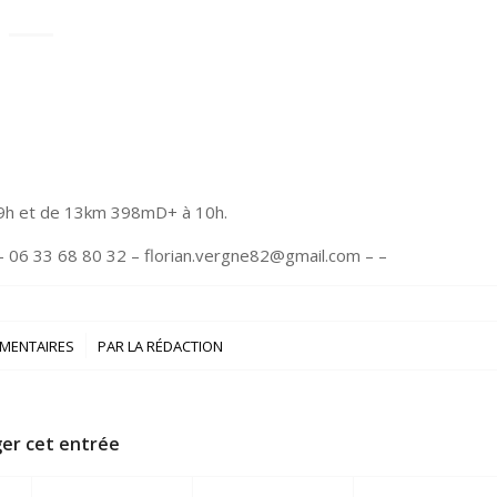
9h et de 13km 398mD+ à 10h.
– 06 33 68 80 32 – florian.vergne82@gmail.com – –
/
MENTAIRES
PAR
LA RÉDACTION
er cet entrée