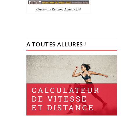
Couverture Running Attitude 258
A TOUTES ALLURES !