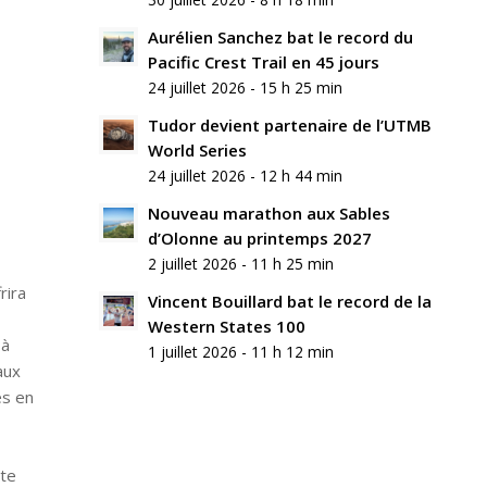
commentaire
Aurélien Sanchez bat le record du
Rejoindre
Pacific Crest Trail en 45 jours
la
24 juillet 2026 - 15 h 25 min
discussion?
N’hésitez
Tudor devient partenaire de l’UTMB
pas
World Series
à
24 juillet 2026 - 12 h 44 min
contribuer
!
Nouveau marathon aux Sables
d’Olonne au printemps 2027
Nom
2 juillet 2026 - 11 h 25 min
*
rira
Vincent Bouillard bat le record de la
Western States 100
E-
 à
mail
1 juillet 2026 - 11 h 12 min
*
aux
es en
Site
web
tte
Enregistrer