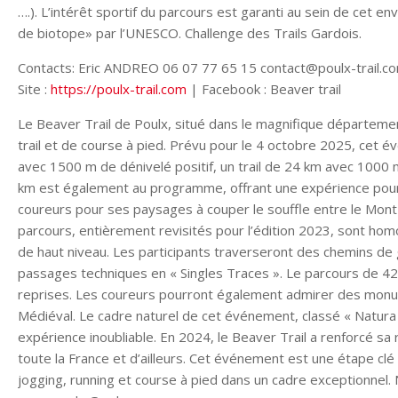
….). L’intérêt sportif du parcours est garanti au sein de cet
de biotope» par l’UNESCO. Challenge des Trails Gardois.
Contacts: Eric ANDREO 06 07 77 65 15 contact@poulx-trail.c
Site :
https://poulx-trail.com
| Facebook : Beaver trail
Le Beaver Trail de Poulx, situé dans le magnifique départem
trail et de course à pied. Prévu pour le 4 octobre 2025, cet
avec 1500 m de dénivelé positif, un trail de 24 km avec 100
km est également au programme, offrant une expérience pour to
coureurs pour ses paysages à couper le souffle entre le Mont
parcours, entièrement revisités pour l’édition 2023, sont homo
de haut niveau. Les participants traverseront des chemins d
passages techniques en « Singles Traces ». Le parcours de 4
reprises. Les coureurs pourront également admirer des monum
Médiéval. Le cadre naturel de cet événement, classé « Natur
expérience inoubliable. En 2024, le Beaver Trail a renforcé sa 
toute la France et d’ailleurs. Cet événement est une étape cl
jogging, running et course à pied dans un cadre exceptionnel