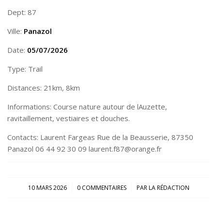
Dept: 87
Ville:
Panazol
Date:
05/07/2026
Type: Trail
Distances: 21km, 8km
Informations: Course nature autour de lAuzette,
ravitaillement, vestiaires et douches.
Contacts: Laurent Fargeas Rue de la Beausserie, 87350
Panazol 06 44 92 30 09 laurent.f87@orange.fr
/
/
10 MARS 2026
0 COMMENTAIRES
PAR
LA RÉDACTION