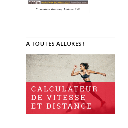
Couverture Running Attitude 258
A TOUTES ALLURES !