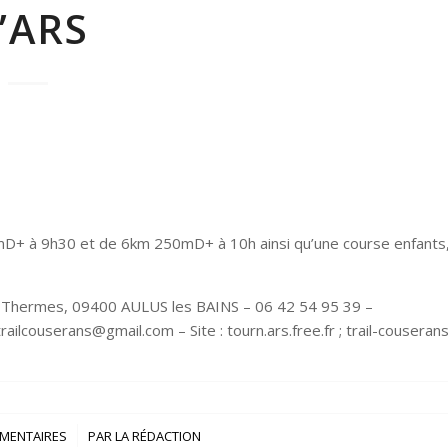
’ARS
D+ à 9h30 et de 6km 250mD+ à 10h ainsi qu’une course enfants
es Thermes, 09400 AULUS les BAINS – 06 42 54 95 39 –
ilcouserans@gmail.com – Site : tourn.ars.free.fr‌ ; trail-couseran
/
MENTAIRES
PAR
LA RÉDACTION