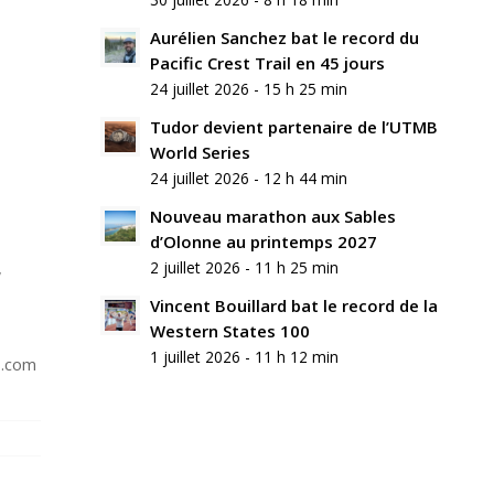
commentaire
Aurélien Sanchez bat le record du
Rejoindre
Pacific Crest Trail en 45 jours
la
24 juillet 2026 - 15 h 25 min
discussion?
N’hésitez
Tudor devient partenaire de l’UTMB
pas
World Series
à
24 juillet 2026 - 12 h 44 min
contribuer
!
Nouveau marathon aux Sables
d’Olonne au printemps 2027
Nom
,
2 juillet 2026 - 11 h 25 min
*
Vincent Bouillard bat le record de la
Western States 100
E-
mail
1 juillet 2026 - 11 h 12 min
s.com
*
Site
web
Enregistrer