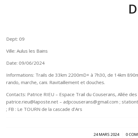
D
Dept: 09
Ville: Aulus les Bains
Date: 09/06/2024
Informations: Trails de 33km 2200mD+ à 7h30, de 14km 890m
rando, marche, cani. Ravitaillement et douches.
Contacts: Patrice RIEU – Espace Trail du Couserans, Allée d
patrice.rieu@laposte.net – adpcouserans@gmail.com ; stationtra
; FB : Le TOURN de la cascade d’Ars
/
24 MARS 2024
0 COM