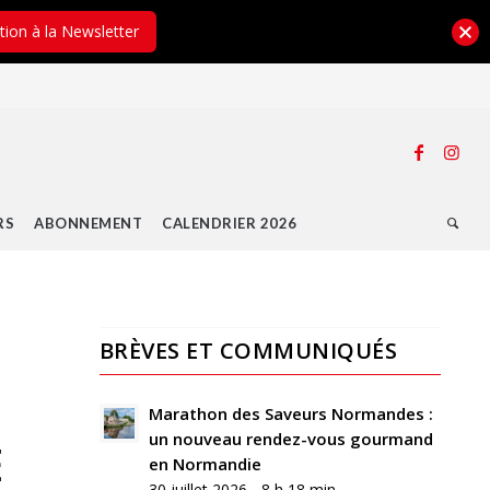
ption à la Newsletter
RS
ABONNEMENT
CALENDRIER 2026
BRÈVES ET COMMUNIQUÉS
0
RÉPONSES
Marathon des Saveurs Normandes :
un nouveau rendez-vous gourmand
Laisser
E
en Normandie
un
30 juillet 2026 - 8 h 18 min