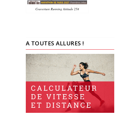
Couverture Running Attitude 258
A TOUTES ALLURES !