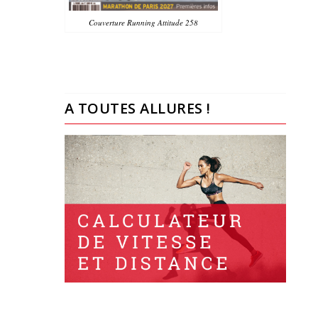
Couverture Running Attitude 258
A TOUTES ALLURES !