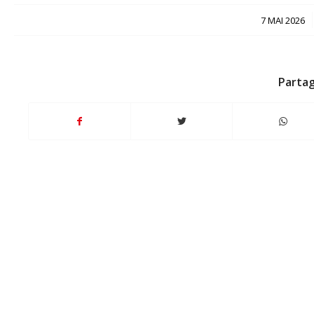
/
7 MAI 2026
Partag