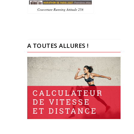
Couverture Running Attitude 258
A TOUTES ALLURES !