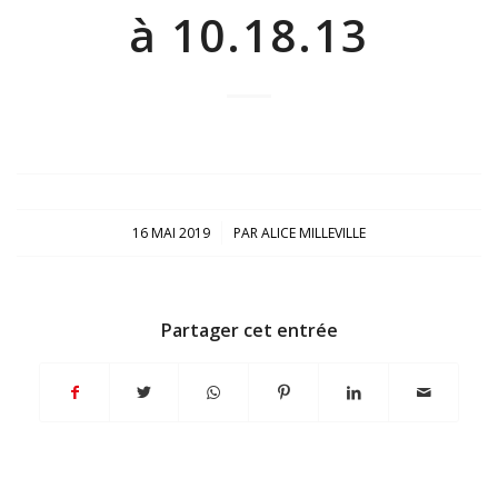
à 10.18.13
/
16 MAI 2019
PAR
ALICE MILLEVILLE
Partager cet entrée