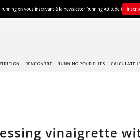
é running en vous inscrivant à la newsletter Running Attitude !
Inscri
TRITION
RENCONTRE
RUNNING POUR ELLES
CALCULATEU
ssing vinaigrette wi