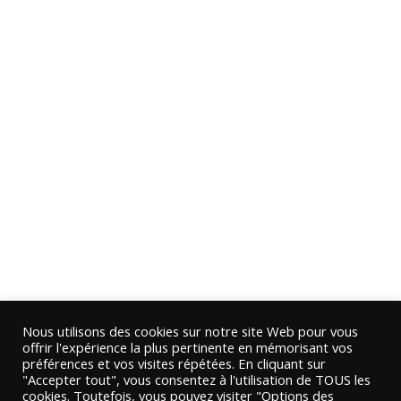
Nous utilisons des cookies sur notre site Web pour vous
offrir l'expérience la plus pertinente en mémorisant vos
préférences et vos visites répétées. En cliquant sur
"Accepter tout", vous consentez à l'utilisation de TOUS les
cookies. Toutefois, vous pouvez visiter "Options des