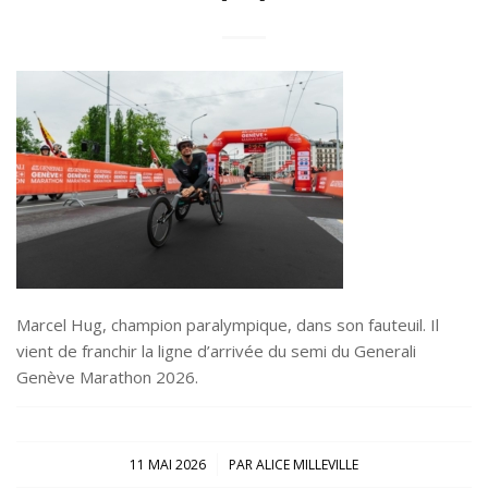
Marcel Hug, champion paralympique, dans son fauteuil. Il
vient de franchir la ligne d’arrivée du semi du Generali
Genève Marathon 2026.
/
11 MAI 2026
PAR
ALICE MILLEVILLE