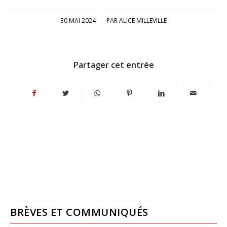
/
30 MAI 2024
PAR
ALICE MILLEVILLE
Partager cet entrée
BRÈVES ET COMMUNIQUÉS