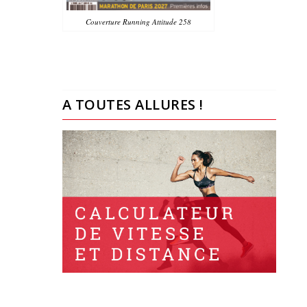
Couverture Running Attitude 258
A TOUTES ALLURES !