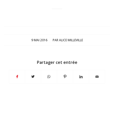
/
9 MAI 2016
PAR
ALICE MILLEVILLE
Partager cet entrée