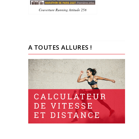
Couverture Running Attitude 258
A TOUTES ALLURES !