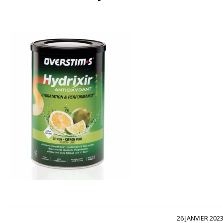
/
26 JANVIER 202