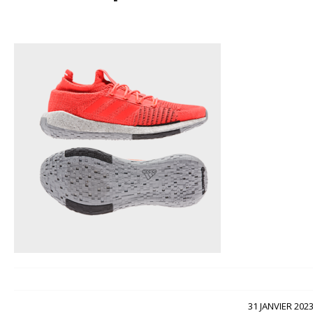
/
31 JANVIER 202