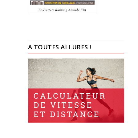
Couverture Running Attitude 258
A TOUTES ALLURES !